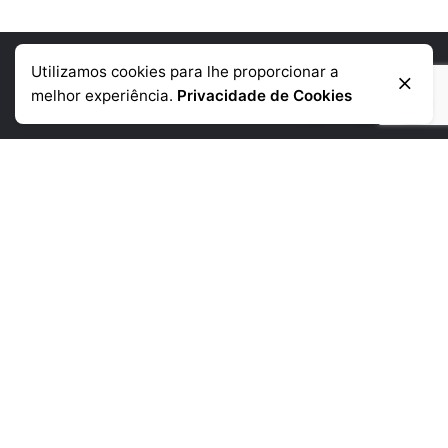
Utilizamos cookies para lhe proporcionar a
Informação de contacto
melhor experiência.
Privacidade de Cookies
Telémovel
: +351 918 384 645
Telefone:
+351 225 390 790
(chamada para a rede fixa nacional)
Morada:
Rua da Corujeira de Baixo
480 4300-150 Porto
Links Uteis
Empresa
Produtos
Noticias
Contactos