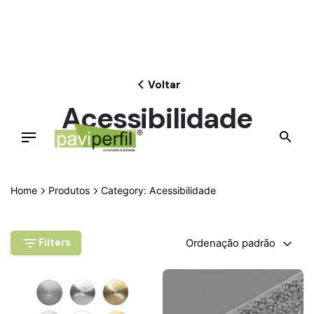
Skip
to
content
Voltar
Acessibilidade
Home
Produtos
Category: Acessibilidade
Filters
Ordenação padrão