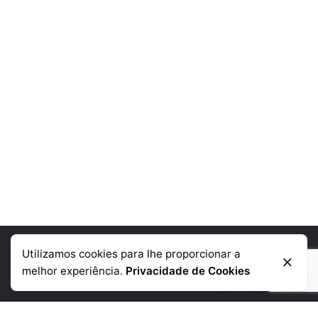
Utilizamos cookies para lhe proporcionar a
Informação de contacto
melhor experiência.
Privacidade de Cookies
Telémovel
: +351 918 384 645
Telefone:
+351 225 390 790