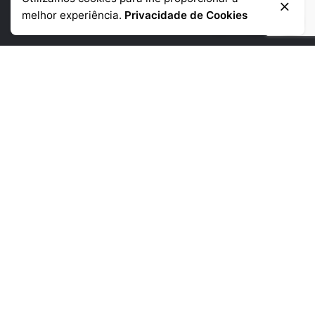
Informação de contacto
melhor experiência.
Privacidade de Cookies
Telémovel
: +351 918 384 645
Telefone:
+351 225 390 790
(chamada para a rede fixa nacional)
Morada:
Rua da Corujeira de Baixo
480 4300-150 Porto
Links Uteis
Empresa
Produtos
Noticias
Contactos
Informações