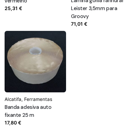
Lâmina goiva ranhurar
vermelho
Leister 3,5mm para
25,31
€
Groovy
71,01
€
Alcatifa
,
Ferramentas
Banda adesiva auto
fixante 25 m
17,80
€