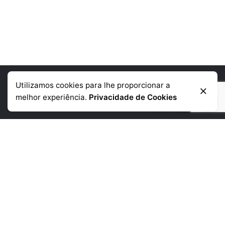
Utilizamos cookies para lhe proporcionar a
Informação de contacto
melhor experiência.
Privacidade de Cookies
Telémovel
: +351 918 384 645
Telefone:
+351 225 390 790
(chamada para a rede fixa nacional)
Morada:
Rua da Corujeira de Baixo
480 4300-150 Porto
Links Uteis
Empresa