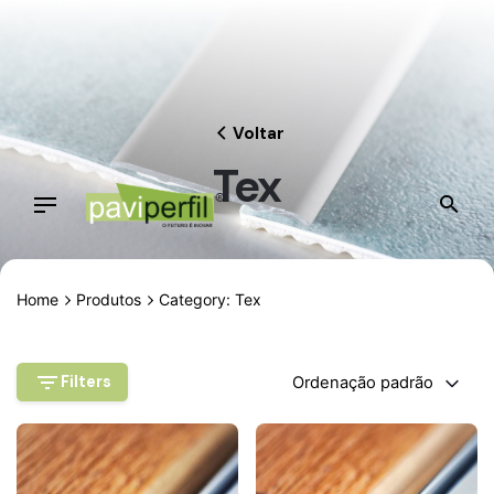
Skip
to
content
Voltar
Tex
Home
Produtos
Category: Tex
Filters
Ordenação padrão