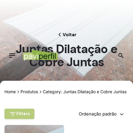
Skip
to
content
Voltar
Juntas Dilatação e
Cobre Juntas
Home
Produtos
Category: Juntas Dilatação e Cobre Juntas
Filters
Ordenação padrão