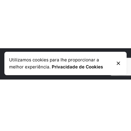
Utilizamos cookies para lhe proporcionar a
Informação de contacto
melhor experiência.
Privacidade de Cookies
Telémovel
: +351 918 384 645
Telefone:
+351 225 390 790
(chamada para a rede fixa nacional)
Morada:
Rua da Corujeira de Baixo
480 4300-150 Porto
Links Uteis