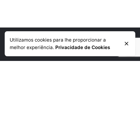
Utilizamos cookies para lhe proporcionar a
Informação de contacto
melhor experiência.
Privacidade de Cookies
Telémovel
: +351 918 384 645
Telefone:
+351 225 390 790
(chamada para a rede fixa nacional)
Morada:
Rua da Corujeira de Baixo
480 4300-150 Porto
Links Uteis
Empresa
Produtos