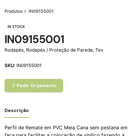
Produtos
IN09155001
IN STOCK
IN09155001
Rodapés
,
Rodapés / Proteção de Parede
,
Tex
SKU:
IN09155001
Pedir Orçamento
Descrição
Perfil de Remate em PVC Meia Cana sem pestana em
faca para facilitar a colocação de vinílico fazendo a