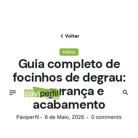
Skip
to
content
Voltar
PERFIS
Guia completo de
focinhos de degrau:
segurança e
acabamento
Paviperfil
6 de Maio, 2026
0 comments