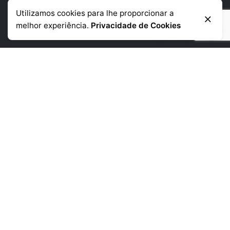
Utilizamos cookies para lhe proporcionar a
Informação de contacto
melhor experiência.
Privacidade de Cookies
Telémovel
: +351 918 384 645
Telefone:
+351 225 390 790
(chamada para a rede fixa nacional)
Morada:
Rua da Corujeira de Baixo
480 4300-150 Porto
Links Uteis
Empresa
Produtos
Noticias
Contactos
Informações