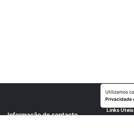
Utilizamos co
Privacidade 
Links Uteis
Informação de contacto
Empresa
Telémovel
: +351 918 384 645