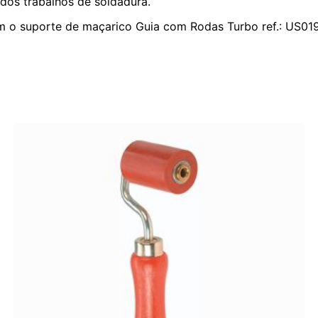
dos trabalhos de soldadura.
m o suporte de maçarico Guia com Rodas Turbo ref.: US0