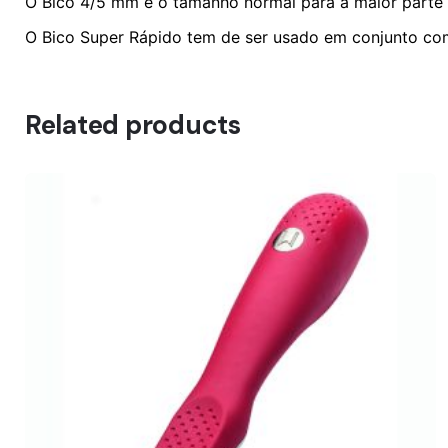
O Bico 4/5 mm é o tamanho normal para a maior parte 
O Bico Super Rápido tem de ser usado em conjunto co
Related products