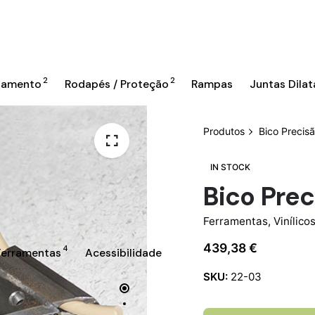
2
2
bamento
Rodapés / Proteção
Rampas
Juntas Dila
Produtos
Bico Precis
IN STOCK
Bico Prec
Ferramentas
,
Vinílicos
439,38
€
4
Ferramentas
Acessibilidade
SKU:
22-03