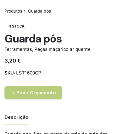
Produtos
Guarda pós
IN STOCK
Guarda pós
Ferramentas
,
Peças maçarico ar quente
3,20
€
SKU:
LST1600GP
Pedir Orçamento
Descrição
Guarda pós, fica na parte de trás da máquina.