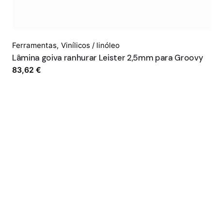
Ferramentas
,
Vinílicos / linóleo
Lâmina goiva ranhurar Leister 2,5mm para Groovy
83,62
€