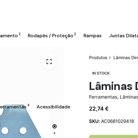
2
2
bamento
Rodapés / Proteção
Rampas
Juntas Dila
Produtos
Lâminas Dir
IN STOCK
Lâminas 
Ferramentas
,
Lâminas
4
Ferramentas
Acessibilidade
22,74
€
SKU:
AC0681029418