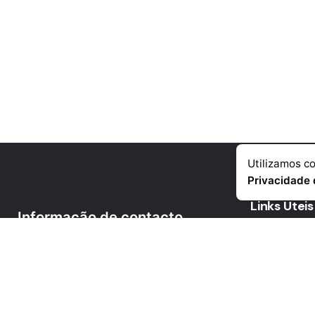
Utilizamos co
Privacidade 
Links Uteis
Informação de contacto
Empresa
Telémovel
: +351 918 384 645
Produtos
Telefone:
+351 225 390 790
Noticias
(chamada para a rede fixa nacional)
Contactos
Morada:
Rua da Corujeira de Baixo