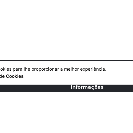
okies para lhe proporcionar a melhor experiência.
de Cookies
Informações
Livro de Reclamações
Proteção de dados
Termos e condições