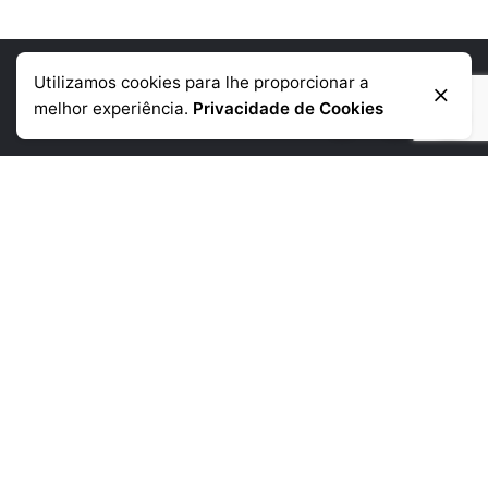
Utilizamos cookies para lhe proporcionar a
Informação de contacto
melhor experiência.
Privacidade de Cookies
Telémovel
: +351 918 384 645
Telefone:
+351 225 390 790
(chamada para a rede fixa nacional)
Morada:
Rua da Corujeira de Baixo
480 4300-150 Porto
Links Uteis
Empresa
Produtos
Noticias
Contactos